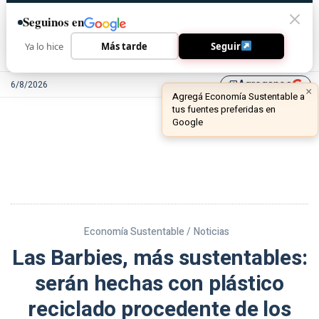
Seguinos en
Ya lo hice
Más tarde
Seguir
Agreganos
6/8/2026
library_add
Economía Sustentable /
Noticias
Las Barbies, más sustentables:
serán hechas con plástico
reciclado procedente de los