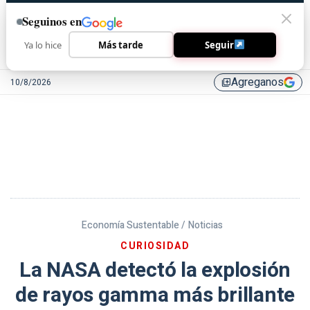
Seguinos en
Ya lo hice
Más tarde
Seguir
Agreganos
10/8/2026
library_add
Economía Sustentable /
Noticias
CURIOSIDAD
La NASA detectó la explosión
de rayos gamma más brillante