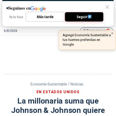
Seguinos en
Ya lo hice
Más tarde
Seguir
Agreganos
6/8/2026
library_add
Economía Sustentable /
Noticias
EN ESTADOS UNIDOS
La millonaria suma que
Johnson & Johnson quiere