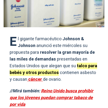
E
l gigante farmacéutico
Johnson &
Johnson
anunció este miércoles su
propuesta para
resolver la gran mayoría de
las miles de demandas
presentadas en
Estados Unidos que alegan que su
talco para
bebés y otros productos
contienen asbesto
y causan
cáncer
de ovario.
//Mirá también:
Reino Unido busca prohibir
que los jóvenes puedan comprar tabaco de
por vida