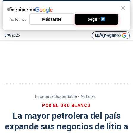
Seguinos en
Ya lo hice
Más tarde
Seguir
Agreganos
8/8/2026
library_add
Economía Sustentable /
Noticias
POR EL ORO BLANCO
La mayor petrolera del país
expande sus negocios de litio a