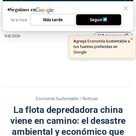
Seguinos en
Ya lo hice
Más tarde
Seguir
Agreganos
9/8/2026
library_add
Economía Sustentable /
Noticias
La flota depredadora china
viene en camino: el desastre
ambiental y económico que