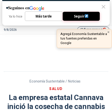
Seguinos en
Ya lo hice
Más tarde
Seguir
Agreganos
9/8/2026
library_add
Economía Sustentable /
Noticias
SALUD
La empresa estatal Cannava
inició la cosecha de cannabis