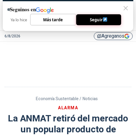
Seguinos en
Ya lo hice
Más tarde
Seguir
Agreganos
6/8/2026
library_add
Economía Sustentable /
Noticias
ALARMA
La ANMAT retiró del mercado
un popular producto de