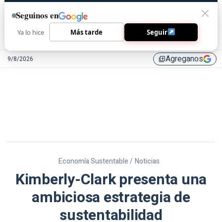
Seguinos en
Ya lo hice
Más tarde
Seguir
Agreganos
9/8/2026
library_add
Economía Sustentable /
Noticias
Kimberly-Clark presenta una
ambiciosa estrategia de
sustentabilidad