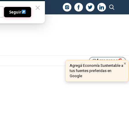
O
Seguir
Agreganos
library_add
×
Agregá Economía Sustentable a
tus fuentes preferidas en
Google