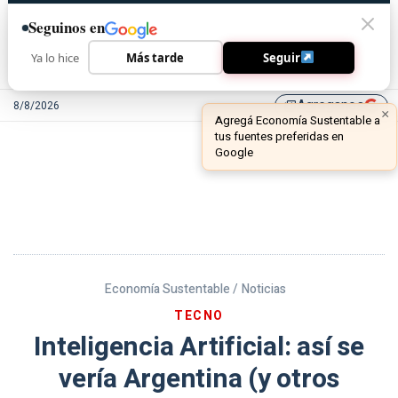
Seguinos en
Ya lo hice
Más tarde
Seguir
Agreganos
8/8/2026
library_add
Economía Sustentable /
Noticias
TECNO
Inteligencia Artificial: así se
vería Argentina (y otros