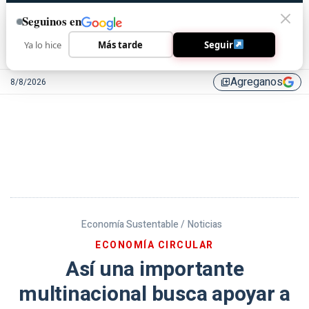
Seguinos en
Ya lo hice
Más tarde
Seguir
Agreganos
8/8/2026
library_add
Economía Sustentable /
Noticias
ECONOMÍA CIRCULAR
Así una importante
multinacional busca apoyar a