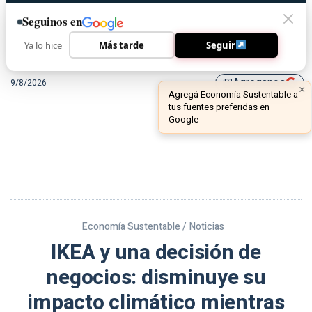
Seguinos en
Ya lo hice
Más tarde
Seguir
Agreganos
9/8/2026
library_add
Economía Sustentable /
Noticias
IKEA y una decisión de
negocios: disminuye su
impacto climático mientras