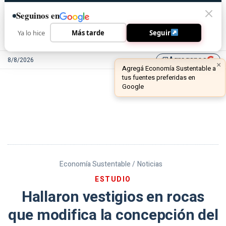
Seguinos en
Ya lo hice
Más tarde
Seguir
Agreganos
8/8/2026
library_add
Economía Sustentable /
Noticias
ESTUDIO
Hallaron vestigios en rocas
que modifica la concepción del