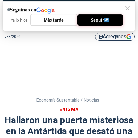
Seguinos en
Ya lo hice
Más tarde
Seguir
Agreganos
7/8/2026
library_add
Economía Sustentable /
Noticias
ENIGMA
Hallaron una puerta misteriosa
en la Antártida que desató una