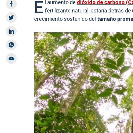
E
l aumento de
dióxido de carbono (C
fertilizante natural, estaría detrás 
crecimiento sostenido del
tamaño promed