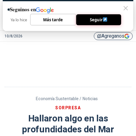
Seguinos en
Ya lo hice
Más tarde
Seguir
Agreganos
10/8/2026
library_add
Economía Sustentable /
Noticias
SORPRESA
Hallaron algo en las
profundidades del Mar