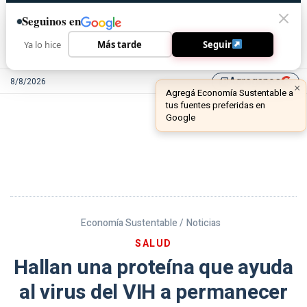
Seguinos en
Ya lo hice
Más tarde
Seguir
Agreganos
8/8/2026
library_add
Economía Sustentable /
Noticias
SALUD
Hallan una proteína que ayuda
al virus del VIH a permanecer