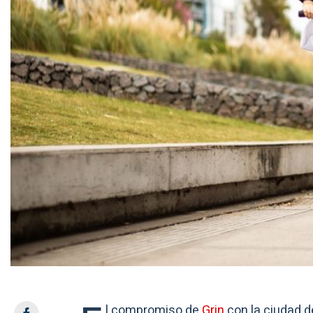
l compromiso de
Grin
con la ciudad de