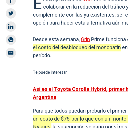
E
colaborar en la reducción del tráfico
complemente con las ya existentes, se re
opción para hacer esta alternativa aún m
Desde esta semana,
Grin
Prime funciona 
el costo del desbloqueo del monopatín
en 
período.
Te puede interesar
Así es el Toyota Corolla Hybrid, primer 
Argentina
Para que todos puedan probarlo el primer 
un costo de $75, por lo que con un monto
5 viajes,
la suscripción se paga por sí mi