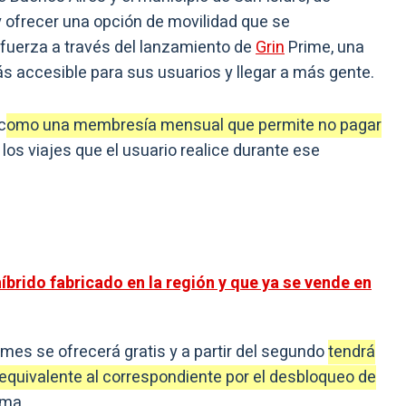
 y ofrecer una opción de movilidad que se
fuerza a través del lanzamiento de
Grin
Prime, una
ás accesible para sus usuarios y llegar a más gente.
c
omo una membresía mensual que permite no pagar
los viajes que el usuario realice durante ese
híbrido fabricado en la región y que ya se vende en
mes se ofrecerá gratis y a partir del segundo
tendrá
 equivalente al correspondiente por el desbloqueo de
sma.