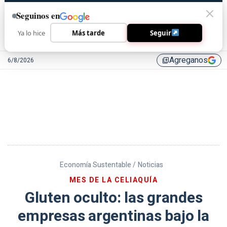
Seguinos en
Ya lo hice
Más tarde
Seguir
Agreganos
6/8/2026
library_add
Economía Sustentable /
Noticias
MES DE LA CELIAQUÍA
Gluten oculto: las grandes
empresas argentinas bajo la