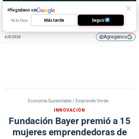
Seguinos en
Ya lo hice
Más tarde
Seguir
Agreganos
6/8/2026
library_add
Economía Sustentable /
Emprende Verde
INNOVACIÓN
Fundación Bayer premió a 15
mujeres emprendedoras de