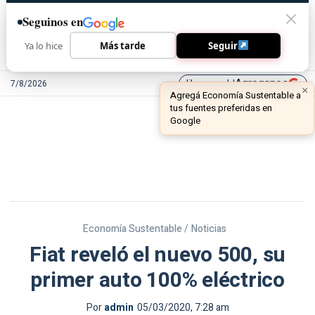
Seguinos en
Ya lo hice
Más tarde
Seguir
Agreganos
7/8/2026
library_add
Economía Sustentable /
Noticias
Fiat reveló el nuevo 500, su
primer auto 100% eléctrico
Por
admin
05/03/2020, 7:28 am