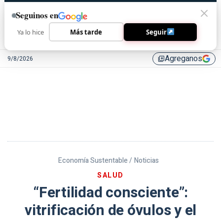
Seguinos en
Ya lo hice
Más tarde
Seguir
Agreganos
9/8/2026
library_add
Economía Sustentable /
Noticias
SALUD
“Fertilidad consciente”:
vitrificación de óvulos y el