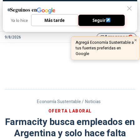
Seguinos en
Ya lo hice
Más tarde
Seguir
Agreganos
9/8/2026
library_add
Economía Sustentable /
Noticias
OFERTA LABORAL
Farmacity busca empleados en
Argentina y solo hace falta