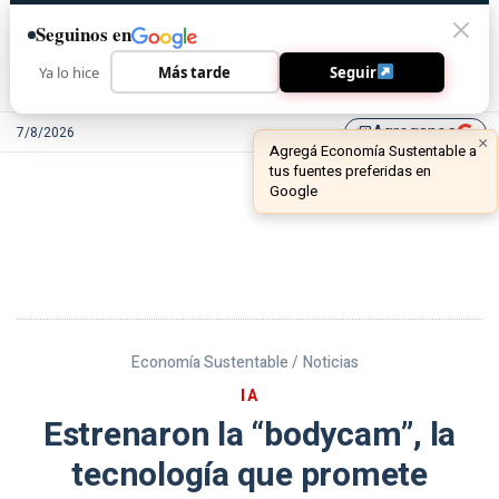
Seguinos en
Ya lo hice
Más tarde
Seguir
Agreganos
7/8/2026
library_add
Economía Sustentable /
Noticias
IA
Estrenaron la “bodycam”, la
tecnología que promete