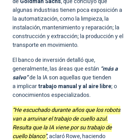
de
Goldman Sachs
, que concluyó que
algunas industrias tienen poca exposición a
la automatización, como la limpieza, la
instalación, mantenimiento y reparación; la
construcción y extracción; la producción y el
transporte en movimiento.
El banco de inversión detalló que,
generalmente, las áreas que están
“más a
salvo”
de la IA son aquellas que tienden
a implicar
trabajo manual y al aire libre
; o
conocimientos especializados.
“He escuchado durante años que los robots
van a arruinar el trabajo de cuello azul.
Resulta que la IA viene por su trabajo de
cuello blanco”
, aclaró Rowe, haciendo