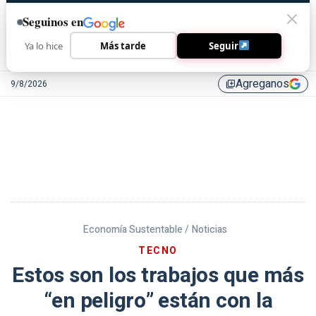
Seguinos en
Ya lo hice
Más tarde
Seguir
Agreganos
9/8/2026
library_add
Economía Sustentable /
Noticias
TECNO
Estos son los trabajos que más
“en peligro” están con la