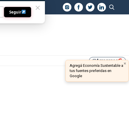
O
Seguir
Agreganos
library_add
×
Agregá Economía Sustentable a
tus fuentes preferidas en
Google