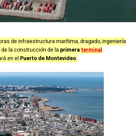
obras de infraestructura marítima, dragado, ingeniería
 de la construcción de la
primera
terminal
ará en el
Puerto de Montevideo
.