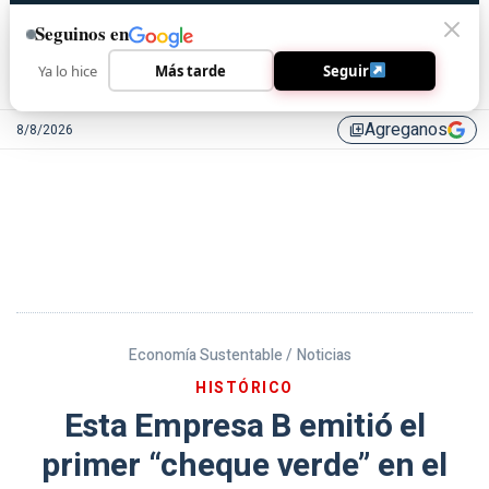
Seguinos en
Ya lo hice
Más tarde
Seguir
Agreganos
8/8/2026
library_add
Economía Sustentable /
Noticias
HISTÓRICO
Esta Empresa B emitió el
primer “cheque verde” en el