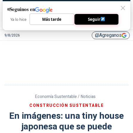
Seguinos en
Ya lo hice
Más tarde
Seguir
Agreganos
9/8/2026
library_add
Economía Sustentable /
Noticias
CONSTRUCCIÓN SUSTENTABLE
En imágenes: una tiny house
japonesa que se puede