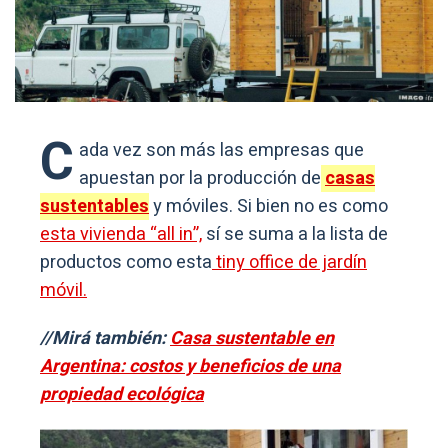
C
ada vez son más las empresas que
apuestan por la producción de
casas
sustentables
y móviles. Si bien no es como
esta vivienda “all in”,
sí se suma a la lista de
productos como esta
tiny office de jardín
móvil.
//Mirá también:
Casa sustentable en
Argentina: costos y beneficios de una
propiedad ecológica