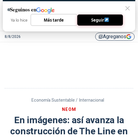
Seguinos en
Ya lo hice
Más tarde
Seguir
Agreganos
8/8/2026
library_add
Economía Sustentable /
Internacional
NEOM
En imágenes: así avanza la
construcción de The Line en