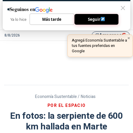
Seguinos en
Ya lo hice
Más tarde
Seguir
Agreganos
8/8/2026
library_add
Economía Sustentable /
Noticias
POR EL ESPACIO
En fotos: la serpiente de 600
km hallada en Marte