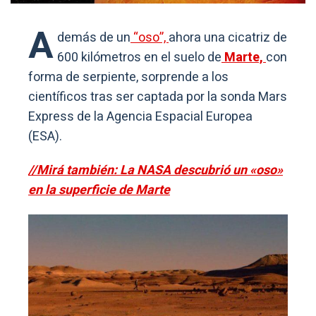
A
demás de un
“oso”,
ahora una cicatriz de
600 kilómetros en el suelo de
Marte,
con
forma de serpiente, sorprende a los
científicos tras ser captada por la sonda Mars
Express de la Agencia Espacial Europea
(ESA).
//Mirá también: La NASA descubrió un «oso»
en la superficie de Marte