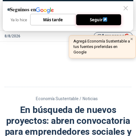
Seguinos en
Ya lo hice
Más tarde
Seguir
Agreganos
8/8/2026
library_add
Economía Sustentable /
Noticias
En búsqueda de nuevos
proyectos: abren convocatoria
para emprendedores sociales y