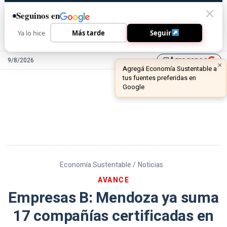
Seguinos en
Ya lo hice
Más tarde
Seguir
Agreganos
9/8/2026
library_add
Economía Sustentable /
Noticias
AVANCE
Empresas B: Mendoza ya suma
17 compañías certificadas en