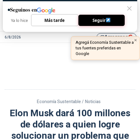
Seguinos en
Ya lo hice
Más tarde
Seguir
Agreganos
6/8/2026
library_add
Economía Sustentable /
Noticias
Elon Musk dará 100 millones
de dólares a quien logre
solucionar un problema que