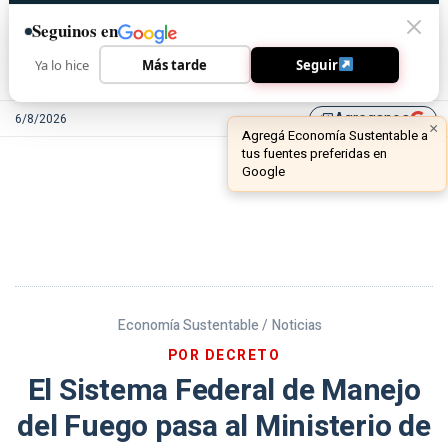
Seguinos en
Ya lo hice
Más tarde
Seguir
Agreganos
6/8/2026
library_add
Economía Sustentable /
Noticias
POR DECRETO
El Sistema Federal de Manejo
del Fuego pasa al Ministerio de