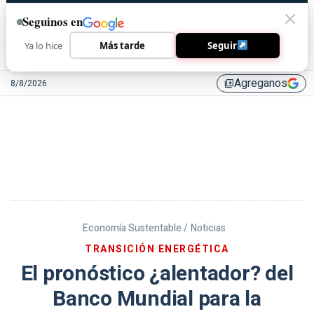
Seguinos en
Ya lo hice
Más tarde
Seguir
Agreganos
8/8/2026
library_add
Economía Sustentable /
Noticias
TRANSICIÓN ENERGÉTICA
El pronóstico ¿alentador? del
Banco Mundial para la