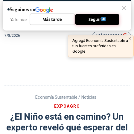
Seguinos en
Ya lo hice
Más tarde
Seguir
Agreganos
7/8/2026
library_add
Economía Sustentable /
Noticias
EXPOAGRO
¿El Niño está en camino? Un
experto reveló qué esperar del