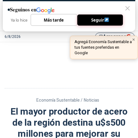
Seguinos en
Ya lo hice
Más tarde
Seguir
Agreganos
6/8/2026
library_add
Economía Sustentable /
Noticias
El mayor productor de acero
de la región destina u$s500
millones para mejorar su