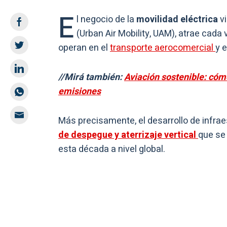
E
l negocio de la
movilidad eléctrica
vi
(Urban Air Mobility, UAM), atrae cad
operan en el
transporte aerocomercial
y 
//Mirá también:
Aviación sostenible: cómo
emisiones
Más precisamente, el desarrollo de infra
de despegue y aterrizaje vertical
que se
esta década a nivel global.