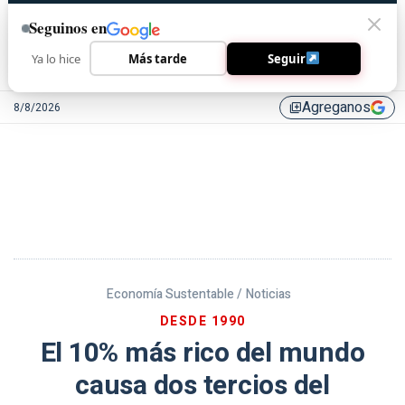
Seguinos en
Ya lo hice
Más tarde
Seguir
Agreganos
8/8/2026
library_add
Economía Sustentable /
Noticias
DESDE 1990
El 10% más rico del mundo
causa dos tercios del