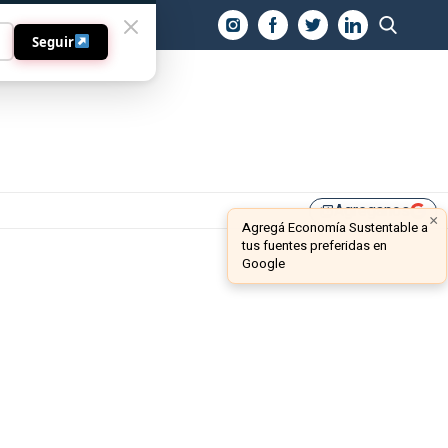
O
Seguir
Agreganos
library_add
×
Agregá Economía Sustentable a
tus fuentes preferidas en
Google