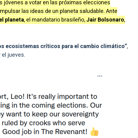
os jóvenes a votar en las próximas elecciones
impulsar las ideas de un planeta saludable. Ante
el planeta
, el mandatario brasileño,
Jair Bolsonaro
,
ros ecosistemas críticos para el cambio climático”
,
 el jueves.