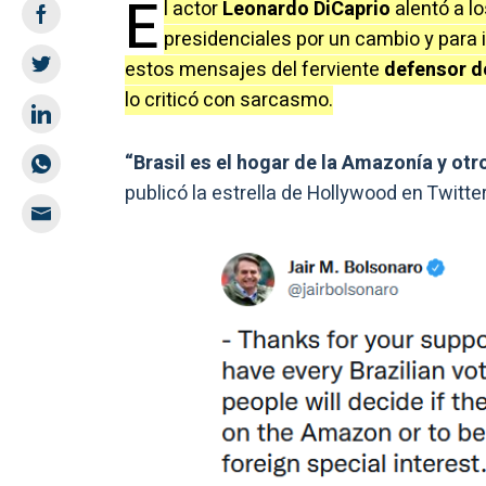
E
l actor
Leonardo DiCaprio
alentó a l
presidenciales por un cambio y para 
estos mensajes del ferviente
defensor d
lo criticó con sarcasmo.
“Brasil es el hogar de la Amazonía y ot
publicó la estrella de Hollywood en Twitter