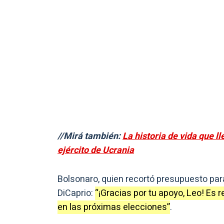
//Mirá también:
La historia de vida que l
ejército de Ucrania
Bolsonaro, quien recortó presupuesto par
DiCaprio:
“¡Gracias por tu apoyo, Leo! Es 
en las próximas elecciones”
.