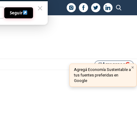
O
Seguir
Agreganos
library_add
×
Agregá Economía Sustentable a
tus fuentes preferidas en
Google