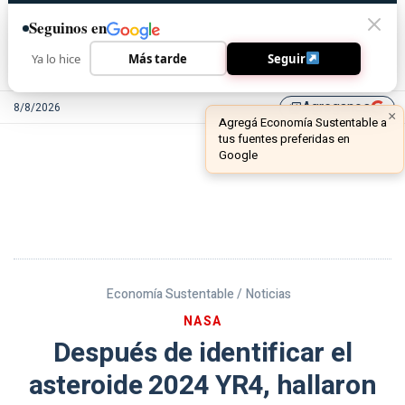
Seguinos en
Ya lo hice
Más tarde
Seguir
Agreganos
8/8/2026
library_add
Economía Sustentable /
Noticias
NASA
Después de identificar el
asteroide 2024 YR4, hallaron