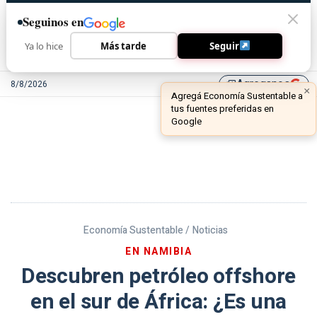
Seguinos en
Ya lo hice
Más tarde
Seguir
Agreganos
8/8/2026
library_add
Economía Sustentable /
Noticias
EN NAMIBIA
Descubren petróleo offshore
en el sur de África: ¿Es una