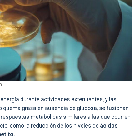
m
e energía durante actividades extenuantes, y las
o quema grasa en ausencia de glucosa, se fusionan
espuestas metabólicas similares a las que ocurren
cío, como la reducción de los niveles de
ácidos
etito.