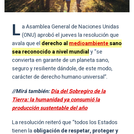
L
a Asamblea General de Naciones Unidas
(ONU) aprobó el jueves la resolución que
avala que el
derecho al
medioambiente
sano
sea reconocido a nivel mundial
y “se
convierta en garante de un planeta sano,
seguro y resiliente dándole, de este modo,
carácter de derecho humano universal”.
//Mirá también:
Día del Sobregiro de la
Tierra: la humanidad ya consumió la
producción sustentable del año
La resolución reiteró que “todos los Estados
tienen la
obligación de respetar, proteger y