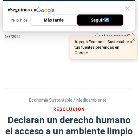
Seguinos en
Ya lo hice
Más tarde
Seguir
Agreganos
6/8/2026
library_add
Economía Sustentable /
Medioambiente
RESOLUCIÓN
Declaran un derecho humano
el acceso a un ambiente limpio