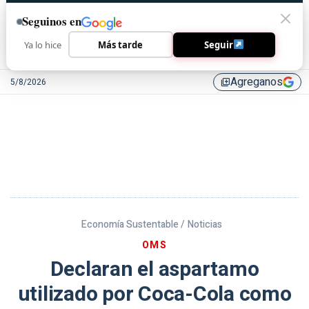
Seguinos en
Ya lo hice
Más tarde
Seguir
Agreganos
5/8/2026
library_add
Economía Sustentable /
Noticias
OMS
Declaran el aspartamo
utilizado por Coca-Cola como