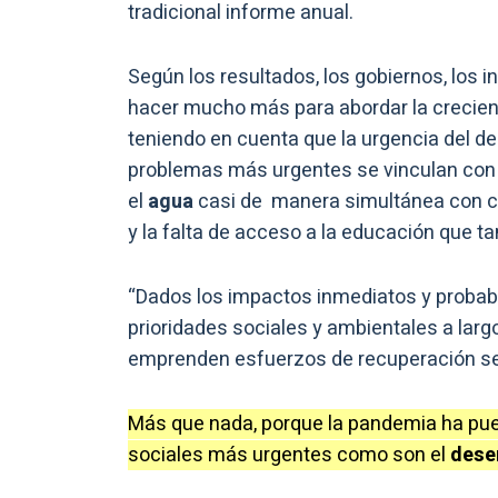
tradicional informe anual.
Según los resultados, los gobiernos, los 
hacer mucho más para abordar la creciente
teniendo en cuenta que la urgencia del d
problemas más urgentes se vinculan con
el
agua
casi de manera simultánea con c
y la falta de acceso a la educación que t
“Dados los impactos inmediatos y probabl
prioridades sociales y ambientales a larg
emprenden esfuerzos de recuperación será 
Más que nada, porque la pandemia ha pues
sociales más urgentes como son el
dese