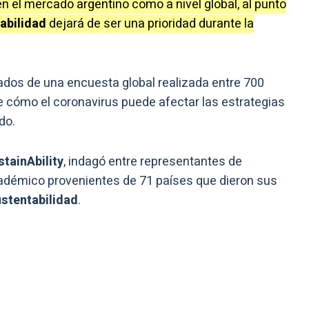
n el mercado argentino como a nivel global, al punto
abilidad
dejará de ser una prioridad durante la
tados de una encuesta global realizada entre 700
 cómo el coronavirus puede afectar las estrategias
do.
stainAbility
, indagó entre representantes de
adémico provenientes de 71 países que dieron sus
stentabilidad
.