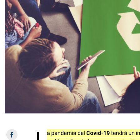
L
a pandemia del
Covid-19
tendrá un i