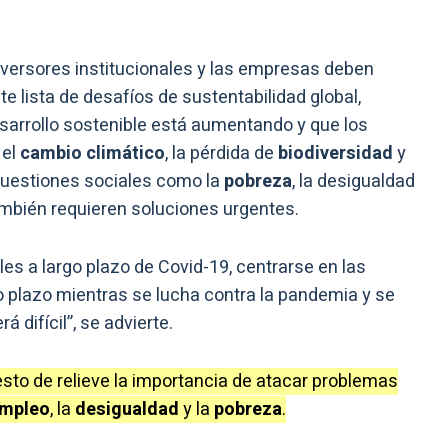
inversores institucionales y las empresas deben
 lista de desafíos de sustentabilidad global,
esarrollo sostenible está aumentando y que los
 el
cambio climático
, la pérdida de
biodiversidad
y
uestiones sociales como la
pobreza
, la desigualdad
ambién requieren soluciones urgentes.
es a largo plazo de Covid-19, centrarse en las
o plazo mientras se lucha contra la pandemia y se
difícil”, se advierte.
to de relieve la importancia de atacar problemas
mpleo
, la
desigualdad
y la
pobreza
.