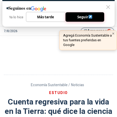
Seguinos en
Ya lo hice
Más tarde
Seguir
Agreganos
7/8/2026
library_add
Economía Sustentable /
Noticias
ESTUDIO
Cuenta regresiva para la vida
en la Tierra: qué dice la ciencia