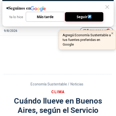
Seguinos en
Ya lo hice
Más tarde
Seguir
Agreganos
9/8/2026
library_add
Economía Sustentable /
Noticias
CLIMA
Cuándo llueve en Buenos
Aires, según el Servicio