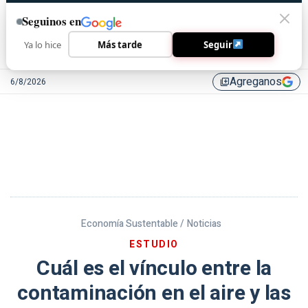
Seguinos en
Ya lo hice
Más tarde
Seguir
Agreganos
6/8/2026
library_add
Economía Sustentable /
Noticias
ESTUDIO
Cuál es el vínculo entre la
contaminación en el aire y las